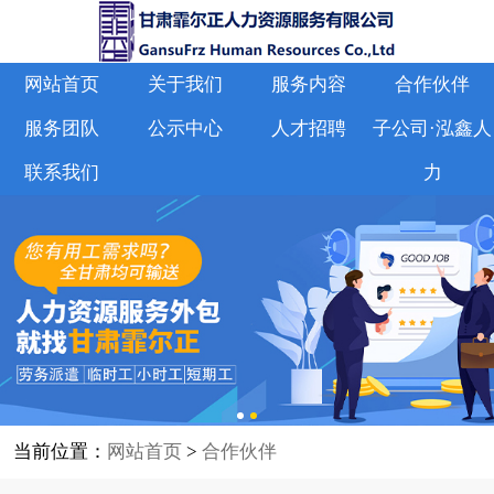
网站首页
关于我们
服务内容
合作伙伴
服务团队
公示中心
人才招聘
子公司·泓鑫人
联系我们
力
当前位置：
网站首页
>
合作伙伴